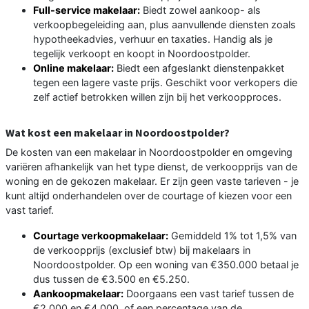
Full-service makelaar:
Biedt zowel aankoop- als
verkoopbegeleiding aan, plus aanvullende diensten zoals
hypotheekadvies, verhuur en taxaties. Handig als je
tegelijk verkoopt en koopt in Noordoostpolder.
Online makelaar:
Biedt een afgeslankt dienstenpakket
tegen een lagere vaste prijs. Geschikt voor verkopers die
zelf actief betrokken willen zijn bij het verkoopproces.
Wat kost een makelaar in Noordoostpolder?
De kosten van een makelaar in Noordoostpolder en omgeving
variëren afhankelijk van het type dienst, de verkoopprijs van de
woning en de gekozen makelaar. Er zijn geen vaste tarieven - je
kunt altijd onderhandelen over de courtage of kiezen voor een
vast tarief.
Courtage verkoopmakelaar:
Gemiddeld 1% tot 1,5% van
de verkoopprijs (exclusief btw) bij makelaars in
Noordoostpolder. Op een woning van €350.000 betaal je
dus tussen de €3.500 en €5.250.
Aankoopmakelaar:
Doorgaans een vast tarief tussen de
€2.000 en €4.000, of een percentage van de