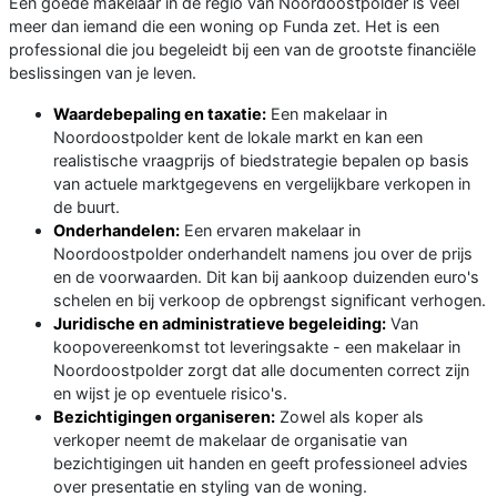
Een goede makelaar in de regio van Noordoostpolder is veel
meer dan iemand die een woning op Funda zet. Het is een
professional die jou begeleidt bij een van de grootste financiële
beslissingen van je leven.
Waardebepaling en taxatie:
Een makelaar in
Noordoostpolder kent de lokale markt en kan een
realistische vraagprijs of biedstrategie bepalen op basis
van actuele marktgegevens en vergelijkbare verkopen in
de buurt.
Onderhandelen:
Een ervaren makelaar in
Noordoostpolder onderhandelt namens jou over de prijs
en de voorwaarden. Dit kan bij aankoop duizenden euro's
schelen en bij verkoop de opbrengst significant verhogen.
Juridische en administratieve begeleiding:
Van
koopovereenkomst tot leveringsakte - een makelaar in
Noordoostpolder zorgt dat alle documenten correct zijn
en wijst je op eventuele risico's.
Bezichtigingen organiseren:
Zowel als koper als
verkoper neemt de makelaar de organisatie van
bezichtigingen uit handen en geeft professioneel advies
over presentatie en styling van de woning.