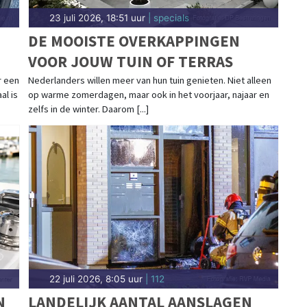
23 juli 2026, 18:51 uur
| specials
DE MOOISTE OVERKAPPINGEN
VOOR JOUW TUIN OF TERRAS
r een
Nederlanders willen meer van hun tuin genieten. Niet alleen
al is
op warme zomerdagen, maar ook in het voorjaar, najaar en
zelfs in de winter. Daarom [...]
22 juli 2026, 8:05 uur
| 112
N
LANDELIJK AANTAL AANSLAGEN