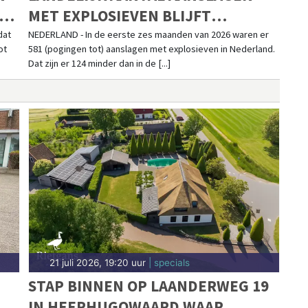
MET EXPLOSIEVEN BLIJFT
D
AFNEMEN;
dat
NEDERLAND - In de eerste zes maanden van 2026 waren er
ot
581 (pogingen tot) aanslagen met explosieven in Nederland.
AANSLAGENPROBLEMATIEK BLIJFT
Dat zijn er 124 minder dan in de [...]
ERNSTIG
21 juli 2026, 19:20 uur
| specials
STAP BINNEN OP LAANDERWEG 19
IN HEERHUGOWAARD WAAR