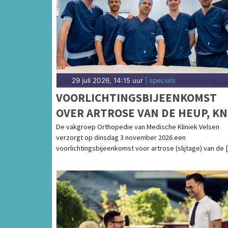
29 juli 2026, 14:15 uur
| specials
VOORLICHTINGSBIJEENKOMST
OVER ARTROSE VAN DE HEUP, KN
EN SCHOUDER IN MEDISCHE
De vakgroep Orthopedie van Medische Kliniek Velsen
verzorgt op dinsdag 3 november 2026 een
KLINIEK VELSEN
voorlichtingsbijeenkomst voor artrose (slijtage) van de [.