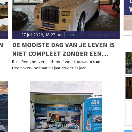
27 juli 2026, 18:27 uur
| specials
N
DE MOOISTE DAG VAN JE LEVEN IS
NIET COMPLEET ZONDER EEN
MOOIE TROUWAUTO
Rolls Rent, het verhuurbedrijf voor trouwauto’s uit
e
Heemskerk bestaat dit jaar alweer 31 jaar.