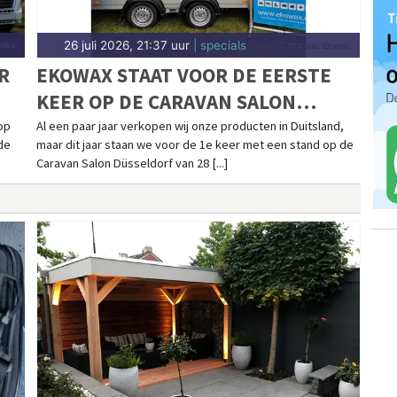
26 juli 2026, 21:37 uur
| specials
R
EKOWAX STAAT VOOR DE EERSTE
KEER OP DE CARAVAN SALON
DÜSSELDORF VAN 28 AUGUSTUS
op
Al een paar jaar verkopen wij onze producten in Duitsland,
de
maar dit jaar staan we voor de 1e keer met een stand op de
T/M 6 SEPTEMBER
Caravan Salon Düsseldorf van 28 [...]