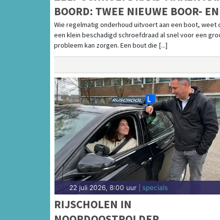
BOORD: TWEE NIEUWE BOOR- EN
TAPSETS VOOR BOOTONDERHOU
Wie regelmatig onderhoud uitvoert aan een boot, weet 
een klein beschadigd schroefdraad al snel voor een gro
probleem kan zorgen. Een bout die [...]
22 juli 2026, 8:00 uur
| specials
RIJSCHOLEN IN
NOORDOOSTPOLDER