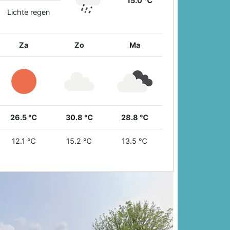
15.0 ℃
Lichte regen
Za
Zo
Ma
26.5 ℃
30.8 ℃
28.8 ℃
12.1 ℃
15.2 ℃
13.5 ℃