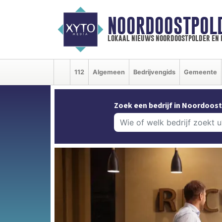
NOORDOOSTPOL
lokaal nieuws noordoostpolder en
112
Algemeen
Bedrijvengids
Gemeente
Zoek een bedrijf in Noordoost