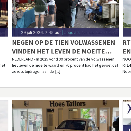
29 juli 2026, 7:45 uur
| specials
NEGEN OP DE TIEN VOLWASSENEN
RT
VINDEN HET LEVEN DE MOEITE
EN
WAARD
NO
NEDERLAND - In 2025 vond 90 procent van de volwassenen
NOOR
 het
het leven de moeite waard en 70 procent had het gevoel dat
RTL4
ze iets bijdragen aan de [...]
Noor