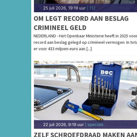
25 juli 2026, 19:19 uur
| 112
OM LEGT RECORD AAN BESLAG
CRIMINEEL GELD
NEDERLAND - Het Openbaar Ministerie heeft in 2025 voo
record aan beslag gelegd op crimineel vermogen. In tota
er voor 433 miljoen euro aan [...]
22 juli 2026, 9:19 uur
| specials
ZELF SCHROEFDRAAD MAKEN AA