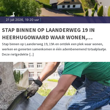
21 juli 2026, 19:20 uur
|
STAP BINNEN OP LAANDERWEG 19 IN
HEERHUGOWAARD WAAR WONEN,
WERKEN EN GENIETEN SAMENKOMEN
Stap binnen op Laanderweg 19, 19A en ontdek een plek waar wonen,
werken en genieten samenkomen in één adembenemend totaalplaatje.
Deze rietgedekte [...]