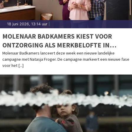
18 juni 2026, 13:14 uur
|
MOLENAAR BADKAMERS KIEST VOOR
ONTZORGING ALS MERKBELOFTE IN
NIEUWE CAMPAGNE MET NATASJA
Molenaar Badkamers lanceert deze week een nieuwe landelijke
campagne met Natasja Froger. De campagne markeert een nieuwe fase
FROGER
voor het [...]