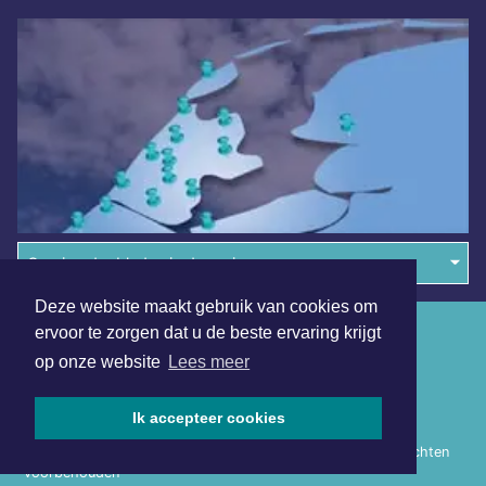
Overige dagbladen in de regio
Deze website maakt gebruik van cookies om
Algemene voorwaarden
ervoor te zorgen dat u de beste ervaring krijgt
op onze website
Lees meer
Disclaimer
Privacy Statement
Ik accepteer cookies
Copyright (c) 2026 | Noordoostpoldersdagblad.nl - Alle rechten
voorbehouden