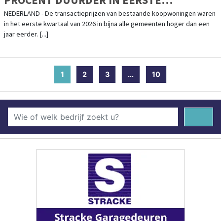
KWARTAAL
NEDERLAND - De transactieprijzen van bestaande koopwoningen waren
in het eerste kwartaal van 2026 in bijna alle gemeenten hoger dan een
jaar eerder. [...]
1
(current)
2
3
...
10