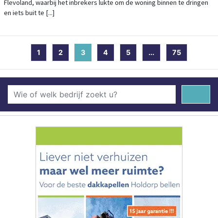
Flevoland, waarbij het inbrekers lukte om de woning binnen te dringen
en iets buit te [...]
1
2
3
(current)
4
5
...
75