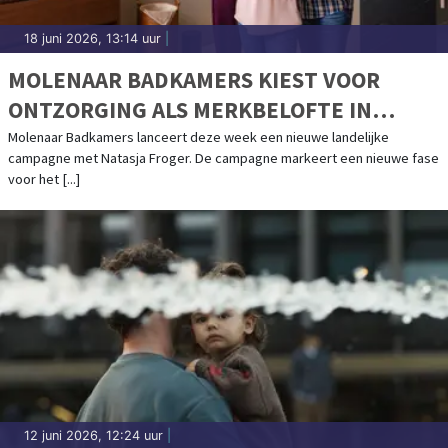
18 juni 2026, 13:14 uur
|
MOLENAAR BADKAMERS KIEST VOOR
ONTZORGING ALS MERKBELOFTE IN
NIEUWE CAMPAGNE MET NATASJA
Molenaar Badkamers lanceert deze week een nieuwe landelijke
campagne met Natasja Froger. De campagne markeert een nieuwe fase
FROGER
voor het [...]
12 juni 2026, 12:24 uur
|