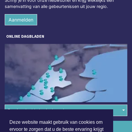
Schrijf je in voor onze nieuwsbrief en krijg wekelijks een
samenvatting van alle gebeurtenissen uit jouw regio.
Aanmelden
ONLINE DAGBLADEN
Overige dagbladen in de regio
Deze website maakt gebruik van cookies om
Algemene voorwaarden
ervoor te zorgen dat u de beste ervaring krijgt