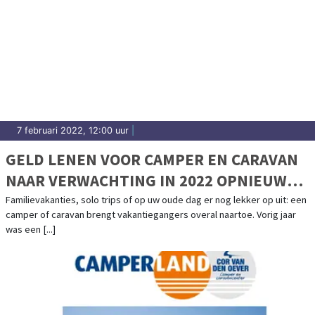
7 februari 2022, 12:00 uur
|
GELD LENEN VOOR CAMPER EN CARAVAN
NAAR VERWACHTING IN 2022 OPNIEUW
POPULAIR
Familievakanties, solo trips of op uw oude dag er nog lekker op uit: een
camper of caravan brengt vakantiegangers overal naartoe. Vorig jaar
was een [...]