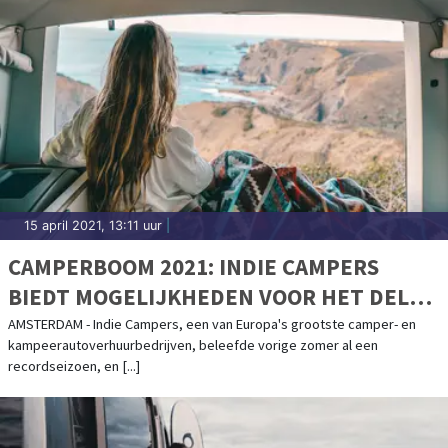
15 april 2021, 13:11 uur
|
CAMPERBOOM 2021: INDIE CAMPERS
BIEDT MOGELIJKHEDEN VOOR HET DELEN
VAN CAMPERS
AMSTERDAM - Indie Campers, een van Europa's grootste camper- en
kampeerautoverhuurbedrijven, beleefde vorige zomer al een
recordseizoen, en [...]