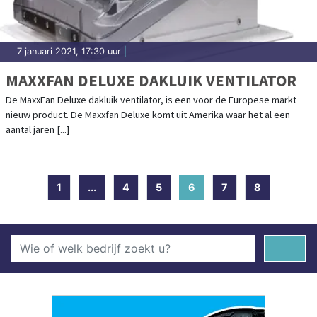
7 januari 2021, 17:30 uur
|
MAXXFAN DELUXE DAKLUIK VENTILATOR
De MaxxFan Deluxe dakluik ventilator, is een voor de Europese markt
nieuw product. De Maxxfan Deluxe komt uit Amerika waar het al een
aantal jaren [...]
1
...
4
5
6
(current)
7
8