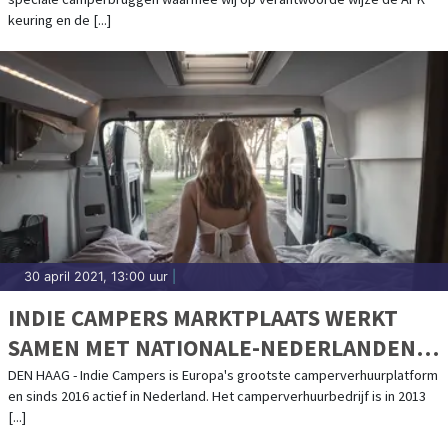
keuring en de [...]
30 april 2021, 13:00 uur
|
INDIE CAMPERS MARKTPLAATS WERKT
SAMEN MET NATIONALE-NEDERLANDEN
MEE AAN CAMPER DEKKING
DEN HAAG - Indie Campers is Europa's grootste camperverhuurplatform
en sinds 2016 actief in Nederland. Het camperverhuurbedrijf is in 2013
[...]