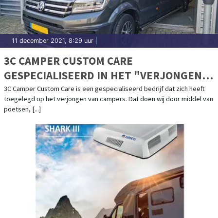
11 december 2021, 8:29 uur
|
3C CAMPER CUSTOM CARE
GESPECIALISEERD IN HET "VERJONGEN"
VAN CAMPERS
3C Camper Custom Care is een gespecialiseerd bedrijf dat zich heeft
toegelegd op het verjongen van campers. Dat doen wij door middel van
poetsen, [...]