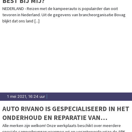
BEST BIJ MIJ?
NEDERLAND - Reizen met de kampeerauto is populairder dan ooit
tevoren in Nederland. Uit de gegevens van brancheorganisatie Bovag
blijkt dat ons land [...]
1 mei 2021, 16:24 uur
|
AUTO RIVANO IS GESPECIALISEERD IN HET
ONDERHOUD EN REPARATIE VAN
CAMPERS
Alle merken zijn welkom! Onze werkplaats beschikt over meerdere
speciale camperbruggen waarmee wij op verantwoorde wijze de APK