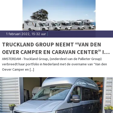
1 februari 2022, 15:32 uur
|
TRUCKLAND GROUP NEEMT “VAN DEN
OEVER CAMPER EN CARAVAN CENTER” IN
HERPEN OVER.
AMSTERDAM - Truckland Group, (onderdeel van de Pallieter Group)
verbreedt haar portfolio in Nederland met de overname van “Van den
Oever Camper en [...]