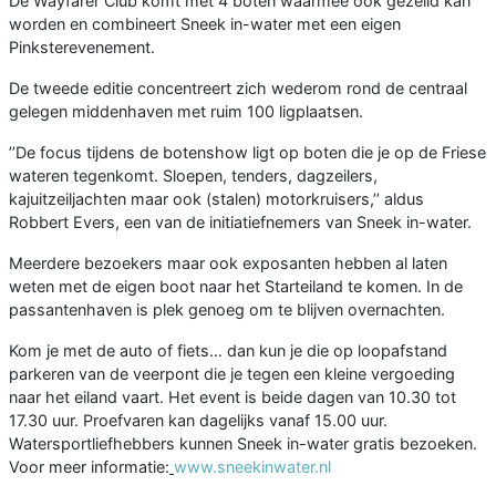
De Wayfarer Club komt met 4 boten waarmee ook gezeild kan
worden en combineert Sneek in-water met een eigen
Pinksterevenement.
De tweede editie concentreert zich wederom rond de centraal
gelegen middenhaven met ruim 100 ligplaatsen.
’’De focus tijdens de botenshow ligt op boten die je op de Friese
wateren tegenkomt. Sloepen, tenders, dagzeilers,
kajuitzeiljachten maar ook (stalen) motorkruisers,’’ aldus
Robbert Evers, een van de initiatiefnemers van Sneek in-water.
Meerdere bezoekers maar ook exposanten hebben al laten
weten met de eigen boot naar het Starteiland te komen. In de
passantenhaven is plek genoeg om te blijven overnachten.
Kom je met de auto of fiets… dan kun je die op loopafstand
parkeren van de veerpont die je tegen een kleine vergoeding
naar het eiland vaart. Het event is beide dagen van 10.30 tot
17.30 uur. Proefvaren kan dagelijks vanaf 15.00 uur.
Watersportliefhebbers kunnen Sneek in-water gratis bezoeken.
Voor meer informatie:
www.sneekinwater.nl