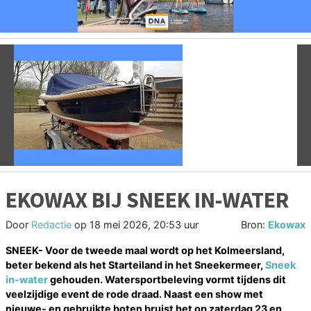
Vorige
V
EKOWAX BIJ SNEEK IN-WATER
Door
Redactie
op
18 mei 2026, 20:53 uur
Bron:
Ekowax
SNEEK- Voor de tweede maal wordt op het Kolmeersland,
beter bekend als het Starteiland in het Sneekermeer,
Sneek
in-water
gehouden. Watersportbeleving vormt tijdens dit
veelzijdige event de rode draad. Naast een show met
nieuwe- en gebruikte boten bruist het op zaterdag 23 en