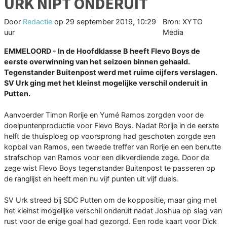
URK NIPT ONDERUIT
Door
Redactie
op
29 september 2019, 10:29
Bron: XYTO
uur
Media
EMMELOORD - In de Hoofdklasse B heeft Flevo Boys de
eerste overwinning van het seizoen binnen gehaald.
Tegenstander Buitenpost werd met ruime cijfers verslagen.
SV Urk ging met het kleinst mogelijke verschil onderuit in
Putten.
Aanvoerder Timon Rorije en Yumé Ramos zorgden voor de
doelpuntenproductie voor Flevo Boys. Nadat Rorije in de eerste
helft de thuisploeg op voorsprong had geschoten zorgde een
kopbal van Ramos, een tweede treffer van Rorije en een benutte
strafschop van Ramos voor een dikverdiende zege. Door de
zege wist Flevo Boys tegenstander Buitenpost te passeren op
de ranglijst en heeft men nu vijf punten uit vijf duels.
SV Urk streed bij SDC Putten om de koppositie, maar ging met
het kleinst mogelijke verschil onderuit nadat Joshua op slag van
rust voor de enige goal had gezorgd. Een rode kaart voor Dick