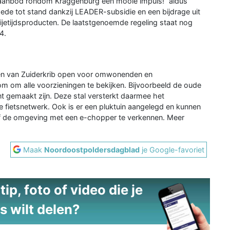
che aanbod rondom Kraggenburg een mooie impuls!” aldus
de tot stand dankzij LEADER-subsidie en een bijdrage uit
ijetijdsproducten. De laatstgenoemde regeling staat nog
4.
en van Zuiderkrib open voor omwonenden en
om om alle voorzieningen te bekijken. Bijvoorbeeld de oude
t gemaakt zijn. Deze stal versterkt daarmee het
e fietsnetwerk. Ook is er een pluktuin aangelegd en kunnen
f de omgeving met een e-chopper te verkennen. Meer
Maak
Noordoostpoldersdagblad
je Google-favoriet
ip, foto of video die je
s wilt delen?