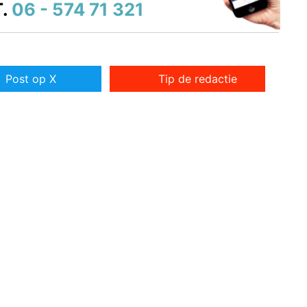
.
06 - 574 71 321
Post op X
Tip de redactie