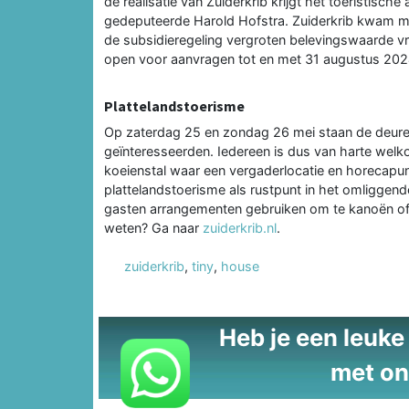
de realisatie van Zuiderkrib krijgt het toeristis
gedeputeerde Harold Hofstra. Zuiderkrib kwam me
de subsidieregeling vergroten belevingswaarde vr
open voor aanvragen tot en met 31 augustus 202
Plattelandstoerisme
Op zaterdag 25 en zondag 26 mei staan de deur
geïnteresseerden. Iedereen is dus van harte welk
koeienstal waar een vergaderlocatie en horecapun
plattelandstoerisme als rustpunt in het omliggend
gasten arrangementen gebruiken om te kanoën o
weten? Ga naar
zuiderkrib.nl
.
zuiderkrib
,
tiny
,
house
Heb je een leuke t
met on