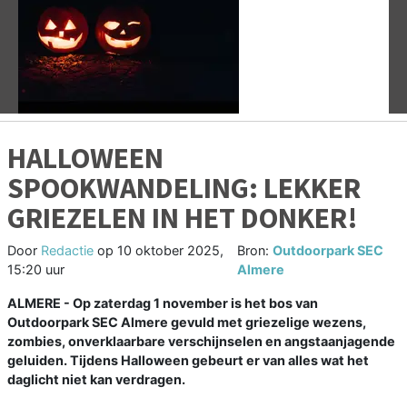
Vorige
V
HALLOWEEN
SPOOKWANDELING: LEKKER
GRIEZELEN IN HET DONKER!
Door
Redactie
op
10 oktober 2025,
Bron:
Outdoorpark SEC
15:20 uur
Almere
ALMERE - Op zaterdag 1 november is het bos van
Outdoorpark SEC Almere gevuld met griezelige wezens,
zombies, onverklaarbare verschijnselen en angstaanjagende
geluiden. Tijdens Halloween gebeurt er van alles wat het
daglicht niet kan verdragen.