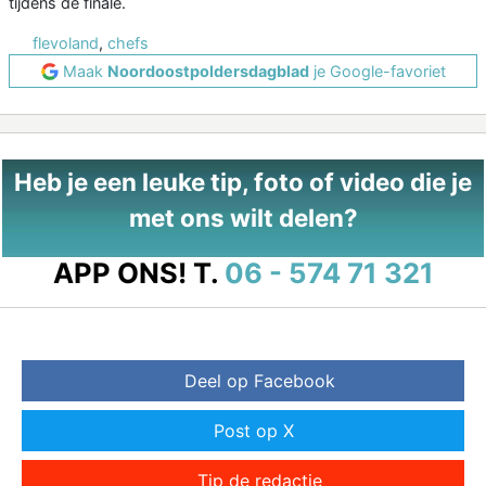
tijdens de finale.
flevoland
,
chefs
Maak
Noordoostpoldersdagblad
je Google-favoriet
Heb je een leuke tip, foto of video die je
met ons wilt delen?
APP ONS!
T.
06 - 574 71 321
Deel op Facebook
Post op X
Tip de redactie