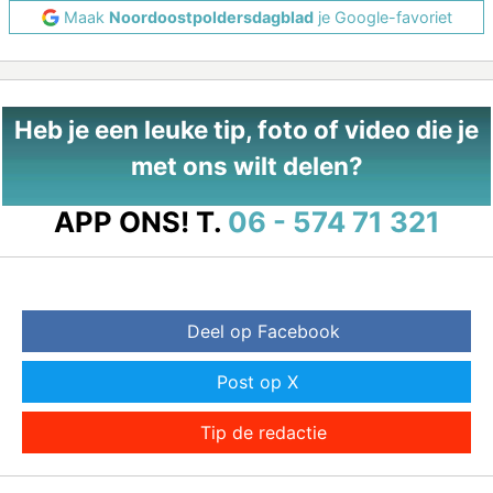
Maak
Noordoostpoldersdagblad
je Google-favoriet
Heb je een leuke tip, foto of video die je
met ons wilt delen?
APP ONS!
T.
06 - 574 71 321
Deel op Facebook
Post op X
Tip de redactie