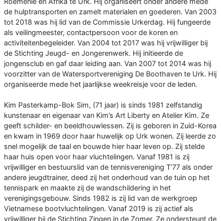
Roemenië en Afrika te Urk. Hij organiseert onder andere mede
de hulptransporten en zamelt materialen en goederen. Van 2003
tot 2018 was hij lid van de Commissie Urkerdag. Hij fungeerde
als veilingmeester, contactpersoon voor de koren en
activiteitenbegeleider. Van 2004 tot 2017 was hij vrijwilliger bij
de Stichting Jeugd- en Jongerenwerk. Hij initieerde de
jongensclub en gaf daar leiding aan. Van 2007 tot 2014 was hij
voorzitter van de Watersportvereniging De Boothaven te Urk. Hij
organiseerde mede het jaarlijkse weekreisje voor de leden.
Kim Pasterkamp-Bok Sim, (71 jaar) is sinds 1981 zelfstandig
kunstenaar en eigenaar van Kim’s Art Liberty en Atelier Kim. Ze
geeft schilder- en beeldhouwlessen. Zij is geboren in Zuid-Korea
en kwam in 1969 door haar huwelijk op Urk wonen. Zij leerde zo
snel mogelijk de taal en bouwde hier haar leven op. Zij stelde
haar huis open voor haar vluchtelingen. Vanaf 1981 is zij
vrijwilliger en bestuurslid van de tennisvereniging T’77 als onder
andere jeugdtrainer, deed zij het onderhoud van de tuin op het
tennispark en maakte zij de wandschildering in het
verenigingsgebouw. Sinds 1982 is zij lid van de werkgroep
Vietnamese bootvluchtelingen. Vanaf 2019 is zij actief als
vrijwilliger bij de Stichting Zingen in de Zomer. Ze ondersteunt de