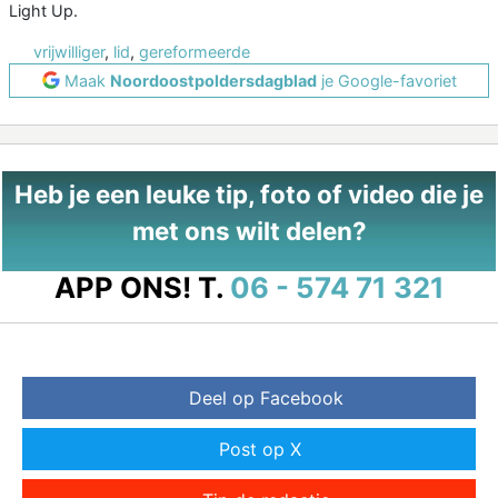
Light Up.
vrijwilliger
,
lid
,
gereformeerde
Maak
Noordoostpoldersdagblad
je Google-favoriet
Heb je een leuke tip, foto of video die je
met ons wilt delen?
APP ONS!
T.
06 - 574 71 321
Deel op Facebook
Post op X