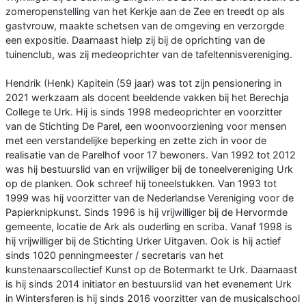
zomeropenstelling van het Kerkje aan de Zee en treedt op als
gastvrouw, maakte schetsen van de omgeving en verzorgde
een expositie. Daarnaast hielp zij bij de oprichting van de
tuinenclub, was zij medeoprichter van de tafeltennisvereniging.
Hendrik (Henk) Kapitein (59 jaar) was tot zijn pensionering in
2021 werkzaam als docent beeldende vakken bij het Berechja
College te Urk. Hij is sinds 1998 medeoprichter en voorzitter
van de Stichting De Parel, een woonvoorziening voor mensen
met een verstandelijke beperking en zette zich in voor de
realisatie van de Parelhof voor 17 bewoners. Van 1992 tot 2012
was hij bestuurslid van en vrijwiliger bij de toneelvereniging Urk
op de planken. Ook schreef hij toneelstukken. Van 1993 tot
1999 was hij voorzitter van de Nederlandse Vereniging voor de
Papierknipkunst. Sinds 1996 is hij vrijwilliger bij de Hervormde
gemeente, locatie de Ark als ouderling en scriba. Vanaf 1998 is
hij vrijwilliger bij de Stichting Urker Uitgaven. Ook is hij actief
sinds 1020 penningmeester / secretaris van het
kunstenaarscollectief Kunst op de Botermarkt te Urk. Daarnaast
is hij sinds 2014 initiator en bestuurslid van het evenement Urk
in Wintersferen is hij sinds 2016 voorzitter van de musicalschool