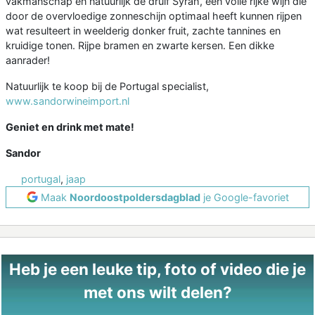
vakmanschap en natuurlijk de druif Syrah, een volle rijke wijn die
door de overvloedige zonneschijn optimaal heeft kunnen rijpen
wat resulteert in weelderig donker fruit, zachte tannines en
kruidige tonen. Rijpe bramen en zwarte kersen. Een dikke
aanrader!
Natuurlijk te koop bij de Portugal specialist,
www.sandorwineimport.nl
Geniet en drink met mate!
Sandor
portugal
,
jaap
Maak
Noordoostpoldersdagblad
je Google-favoriet
Heb je een leuke tip, foto of video die je
met ons wilt delen?