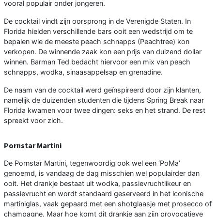
vooral populair onder jongeren.
De cocktail vindt zijn oorsprong in de Verenigde Staten. In
Florida hielden verschillende bars ooit een wedstrijd om te
bepalen wie de meeste peach schnapps (Peachtree) kon
verkopen. De winnende zaak kon een prijs van duizend dollar
winnen. Barman Ted bedacht hiervoor een mix van peach
schnapps, wodka, sinaasappelsap en grenadine.
De naam van de cocktail werd geïnspireerd door zijn klanten,
namelijk de duizenden studenten die tijdens Spring Break naar
Florida kwamen voor twee dingen: seks en het strand. De rest
spreekt voor zich.
Pornstar Martini
De Pornstar Martini, tegenwoordig ook wel een ‘PoMa’
genoemd, is vandaag de dag misschien wel populairder dan
ooit. Het drankje bestaat uit wodka, passievruchtlikeur en
passievrucht en wordt standaard geserveerd in het iconische
martiniglas, vaak gepaard met een shotglaasje met prosecco of
champagne. Maar hoe komt dit drankje aan zijn provocatieve