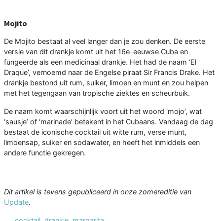
Mojito
De Mojito bestaat al veel langer dan je zou denken. De eerste
versie van dit drankje komt uit het 16e-eeuwse Cuba en
fungeerde als een medicinaal drankje. Het had de naam ‘El
Draque’, vernoemd naar de Engelse piraat Sir Francis Drake. Het
drankje bestond uit rum, suiker, limoen en munt en zou helpen
met het tegengaan van tropische ziektes en scheurbuik.
De naam komt waarschijnlijk voort uit het woord ‘mojo’, wat
‘sausje’ of ‘marinade’ betekent in het Cubaans. Vandaag de dag
bestaat de iconische cocktail uit witte rum, verse munt,
limoensap, suiker en sodawater, en heeft het inmiddels een
andere functie gekregen.
Dit artikel is tevens gepubliceerd in onze zomereditie van
Update
.
cocktail
,
drankje
,
margarita