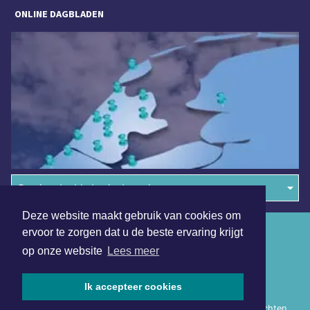
ONLINE DAGBLADEN
Overige dagbladen in de regio
Deze website maakt gebruik van cookies om
Algemene voorwaarden
ervoor te zorgen dat u de beste ervaring krijgt
op onze website
Lees meer
Disclaimer
Privacy Statement
Ik accepteer cookies
Copyright (c) 2026 | Noordoostpoldersdagblad.nl - Alle rechten