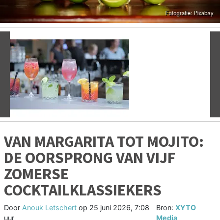
Vorige
V
VAN MARGARITA TOT MOJITO:
DE OORSPRONG VAN VIJF
ZOMERSE
COCKTAILKLASSIEKERS
Door
Anouk Letschert
op
25 juni 2026, 7:08
Bron:
XYTO
uur
Media