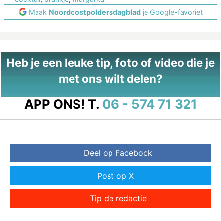
Maak
Noordoostpoldersdagblad
je Google-favoriet
Heb je een leuke tip, foto of video die je
met ons wilt delen?
APP ONS!
T.
06 - 574 71 321
Deel op Facebook
Post op X
Tip de redactie