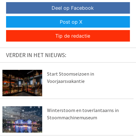
Deel op Facebook
Post op X
Tip de redactie
VERDER IN HET NIEUWS:
Start Stoomseizoen in
Voorjaarsvakantie
Winterstoom en toverlantaarns in
Stoommachinemuseum