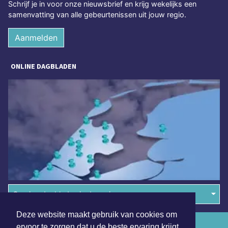
Schrijf je in voor onze nieuwsbrief en krijg wekelijks een
samenvatting van alle gebeurtenissen uit jouw regio.
Aanmelden
ONLINE DAGBLADEN
Overige dagbladen in de regio
Deze website maakt gebruik van cookies om
Algemene voorwaarden
ervoor te zorgen dat u de beste ervaring krijgt