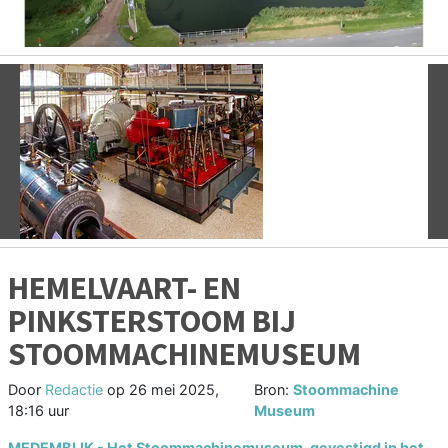
Vorige
V
HEMELVAART- EN
PINKSTERSTOOM BIJ
STOOMMACHINEMUSEUM
Door
Redactie
op
26 mei 2025,
Bron:
Stoommachine
18:16 uur
Museum
MEDEMBLIK - Het Stoommachinemuseum, gevestigd in het