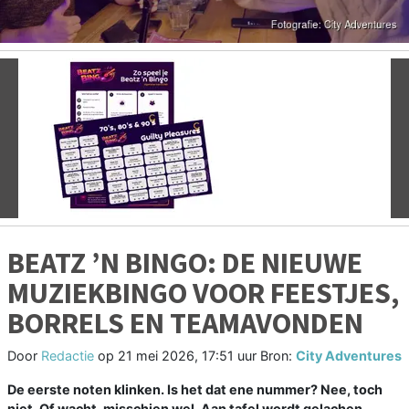
Vorige
V
BEATZ ’N BINGO: DE NIEUWE
MUZIEKBINGO VOOR FEESTJES,
BORRELS EN TEAMAVONDEN
Door
Redactie
op
21 mei 2026, 17:51 uur
Bron:
City Adventures
De eerste noten klinken. Is het dat ene nummer? Nee, toch
niet. Of wacht, misschien wel. Aan tafel wordt gelachen,