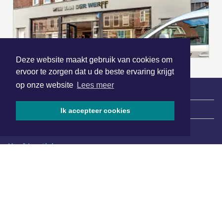
Deze website maakt gebruik van cookies om
ervoor te zorgen dat u de beste ervaring krijgt
op onze website
Lees meer
|
Nieuws | Sport | Evenementen
Ik accepteer cookies
Hoofdvestiging:
van Benthuizenlaan 1
1701 BZ Heerhugowaard
072 8200 600
redactie@xyto.nl
www.xyto.nl