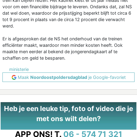
trein kan blijven reizen. Het kabinet kiest er dit jaar helaas niet
voor om een financiële bijdrage te leveren. Ondanks dat, zal NS
dat wel doen, waardoor de prijsstijging beperkt blijft tot circa 6
tot 9 procent in plaats van de circa 12 procent die verwacht
werd.
Er is afgesproken dat de NS het onderhoud van de treinen
efficiënter maakt, waardoor men minder kosten heeft. Ook
maakte men eerder al bekend de jongerendagkaart af te
schaffen om geld te besparen.
ministerie
Maak
Noordoostpoldersdagblad
je Google-favoriet
Heb je een leuke tip, foto of video die je
met ons wilt delen?
APP ONS!
T.
06 - 574 71 321