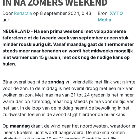
IN NA ZOMERS WEEKEND
Door
Redactie
op
8 september 2024, 0:43
Bron:
XYTO
uur
Media
NEDERLAND - Na een prima weekend met volop zomerse
taferelen ziet de tweede week van september er een stuk
minder rooskleurig uit. Vanaf maandag gaat de thermometer
steeds meer naar beneden en wordt het midweeks mogelijk
niet warmer dan 15 graden, met ook nog de nodige kans op
buien.
Bijna overal begint de
zondag
vrij vriendelijk met flink wat ruimte
voor de zon. In de middag is het overal droog met een mix van
wolken en zon. Met maxima van 21 tot 24 graden is het minder
warm dan op zaterdag, maar nog steeds prima voor de tijd van
het jaar. In de loop van de middag neemt de bewolking in het
zuidwesten toe en in de avond stijgt hierdoor de buienkans.
Op
maandag
draait de wind naar het noordwesten, waardoor er
ineens koelere lucht wordt aangevoerd. De maxima komen
uiteindelijk uit tussen 19 en 21 graden. Daarbij is het flink