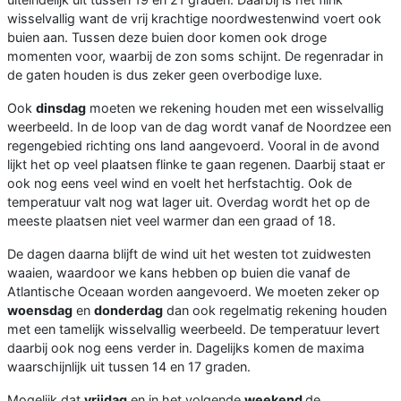
wisselvallig want de vrij krachtige noordwestenwind voert ook
buien aan. Tussen deze buien door komen ook droge
momenten voor, waarbij de zon soms schijnt. De regenradar in
de gaten houden is dus zeker geen overbodige luxe.
Ook
dinsdag
moeten we rekening houden met een wisselvallig
weerbeeld. In de loop van de dag wordt vanaf de Noordzee een
regengebied richting ons land aangevoerd. Vooral in de avond
lijkt het op veel plaatsen flinke te gaan regenen. Daarbij staat er
ook nog eens veel wind en voelt het herfstachtig. Ook de
temperatuur valt nog wat lager uit. Overdag wordt het op de
meeste plaatsen niet veel warmer dan een graad of 18.
De dagen daarna blijft de wind uit het westen tot zuidwesten
waaien, waardoor we kans hebben op buien die vanaf de
Atlantische Oceaan worden aangevoerd. We moeten zeker op
woensdag
en
donderdag
dan ook regelmatig rekening houden
met een tamelijk wisselvallig weerbeeld. De temperatuur levert
daarbij ook nog eens verder in. Dagelijks komen de maxima
waarschijnlijk uit tussen 14 en 17 graden.
Mogelijk dat
vrijdag
en in het volgende
weekend
de