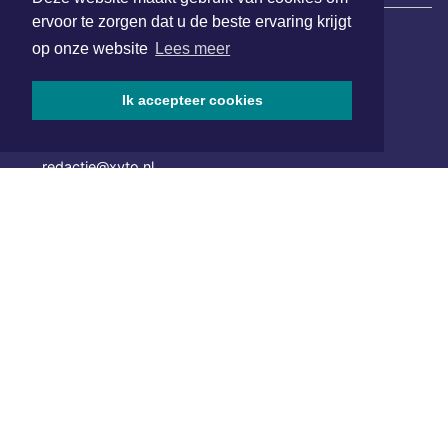
ervoor te zorgen dat u de beste ervaring krijgt
op onze website
Lees meer
Hoofdvestiging:
van Benthuizenlaan 1
Ik accepteer cookies
1701 BZ Heerhugowaard
072 8200 600
redactie@xyto.nl
www.xyto.nl
SOCIAL MEDIA
NIEUWSBRIEF AANMELDEN
Schrijf je in voor onze nieuwsbrief en krijg wekelijks een
samenvatting van alle gebeurtenissen uit jouw regio.
Aanmelden