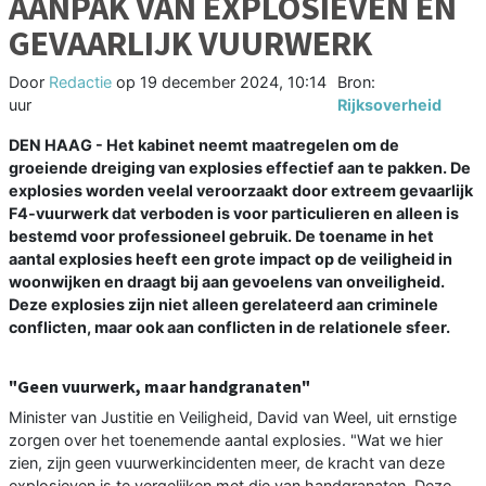
AANPAK VAN EXPLOSIEVEN EN
GEVAARLIJK VUURWERK
Door
Redactie
op
19 december 2024, 10:14
Bron:
uur
Rijksoverheid
DEN HAAG - Het kabinet neemt maatregelen om de
groeiende dreiging van explosies effectief aan te pakken. De
explosies worden veelal veroorzaakt door extreem gevaarlijk
F4-vuurwerk dat verboden is voor particulieren en alleen is
bestemd voor professioneel gebruik. De toename in het
aantal explosies heeft een grote impact op de veiligheid in
woonwijken en draagt bij aan gevoelens van onveiligheid.
Deze explosies zijn niet alleen gerelateerd aan criminele
conflicten, maar ook aan conflicten in de relationele sfeer.
"Geen vuurwerk, maar handgranaten"
Minister van Justitie en Veiligheid, David van Weel, uit ernstige
zorgen over het toenemende aantal explosies. "Wat we hier
zien, zijn geen vuurwerkincidenten meer, de kracht van deze
explosieven is te vergelijken met die van handgranaten. Deze