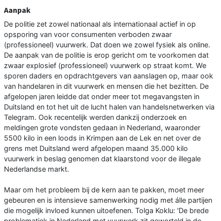
Aanpak
De politie zet zowel nationaal als internationaal actief in op
opsporing van voor consumenten verboden zwaar
(professioneel) vuurwerk. Dat doen we zowel fysiek als online.
De aanpak van de politie is erop gericht om te voorkomen dat
zwaar explosief (professioneel) vuurwerk op straat komt. We
sporen daders en opdrachtgevers van aanslagen op, maar ook
van handelaren in dit vuurwerk en mensen die het bezitten. De
afgelopen jaren leidde dat onder meer tot megavangsten in
Duitsland en tot het uit de lucht halen van handelsnetwerken via
Telegram. Ook recentelijk werden dankzij onderzoek en
meldingen grote vondsten gedaan in Nederland, waaronder
5500 kilo in een loods in Krimpen aan de Lek en net over de
grens met Duitsland werd afgelopen maand 35.000 kilo
vuurwerk in beslag genomen dat klaarstond voor de illegale
Nederlandse markt.
Maar om het probleem bij de kern aan te pakken, moet meer
gebeuren en is intensieve samenwerking nodig met álle partijen
die mogelijk invloed kunnen uitoefenen. Tolga Koklu: 'De brede
problematiek in Nederland met vuurwerk zit geworteld in de