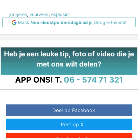
jongeren
,
vuurwerk
,
explosief
Maak
Noordoostpoldersdagblad
je Google-favoriet
Heb je een leuke tip, foto of video die je
met ons wilt delen?
APP ONS!
T.
06 - 574 71 321
Deel op Facebook
Post op X