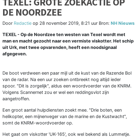
TEXEL: GROTE ZOEKACTIE OP
DE NOORDZEE
Door
Redactie
op
28 november 2019, 8:21 uur
Bron:
NH Nieuws
TEXEL - Op de Noordzee ten westen van Texel wordt met
man en macht gezocht naar een vermiste viskotter. Het schip
uit Urk, met twee opvarenden, heeft een noodsignaal
afgegeven.
De boot verdween een paar mijl uit de kust van de Razende Bol
van de radar. Na een uur zoeken ontbreekt nog altijd ieder
spoor. "Dit is zorgelijk", aldus een woordvoerder van de KNRM.
Volgens Scannernet zou er wel een reddingsvlot zijn
aangetroffen.
Een groot aantal hulpdiensten zoekt mee. "Drie boten, een
helikopter, een mijnenveger van de marine en de Kustwacht",
somt de KNRM-woordvoerder op.
Het gaat om viskotter 'UK-165', ook wel bekend als Lummetje.