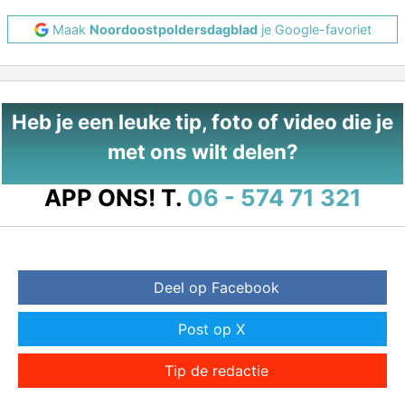
Maak
Noordoostpoldersdagblad
je Google-favoriet
Heb je een leuke tip, foto of video die je
met ons wilt delen?
APP ONS!
T.
06 - 574 71 321
Deel op Facebook
Post op X
Tip de redactie