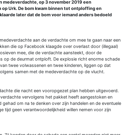
en medeverdachte, op 3 november 2019 een
 op Urk. De bom kwam binnen tot ontploffing en
laarde later dat de bom voor iemand anders bedoeld
e medeverdachte aan de verdachte om mee te gaan naar een
ken die op Facebook klaagde over overlast door (illegaal)
sieven mee, die de verdachte aansteekt, door de
s op de deurmat ontploft. De explosie richt enorme schade
 van twee volwassenen en twee kinderen, liggen op dat
volgens samen met de medeverdachte op de vlucht.
rdachte die nacht een vooropgezet plan hebben uitgevoerd.
r verdachte vervolgens het pakket heeft aangestoken en
jd gehad om na te denken over zijn handelen en de eventuele
e tijd geen verantwoordelijkheid willen nemen voor zijn
in. Zij konden door de schade een aantal maanden niet meer