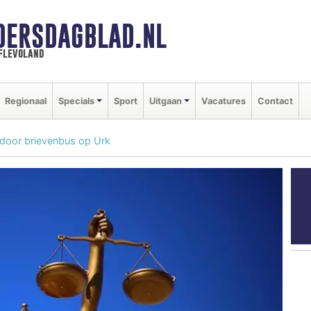
DERSDAGBLAD.NL
 flevoland
Regionaal
Specials
Sport
Uitgaan
Vacatures
Contact
 door brievenbus op Urk