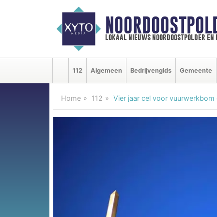
NOORDOOSTPOL
lokaal nieuws noordoostpolder en
112
Algemeen
Bedrijvengids
Gemeente
Home
112
Vier jaar cel voor vuurwerkbom