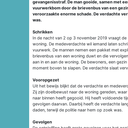
gevangenisstraf. De man gooide, samen met e
vuurwerkbom door de brievenbus van een gezin
veroorzaakte enorme schade. De verdachte verk
was.
Schrikken
In de nacht van 2 op 3 november 2019 vraagt d
woning. De medeverdachte wil iemand laten schrik
vuurwerk. De mannen nemen een pakket met explo
brievenbus van een woning duwt en die vervolgen
aan in en aan de woning. De bewoners, een gezin
moment boven te slapen. De verdachte slaat ver
Vooropgezet
Uit het bewijs blijkt dat de verdachte en medeve
Zij zijn doelbewust naar de woning gereden, waa
naar binnen heeft gegooid. Hij heeft voldoende ti
gevolgen daarvan. Daarbij heeft de verdachte lang
daden, terwijl de politie naar hem op zoek was.
Gevolgen
De ontploffing heeft grote gevolgen voor het gez