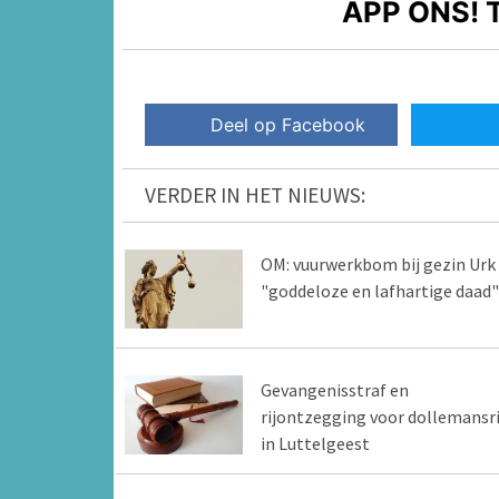
APP ONS!
T
Deel op Facebook
VERDER IN HET NIEUWS:
OM: vuurwerkbom bij gezin Urk
"goddeloze en lafhartige daad"
Gevangenisstraf en
rijontzegging voor dollemansr
in Luttelgeest