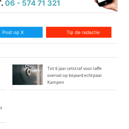
.
06 - 574 71 321
Post op X
Tip de redactie
Tot 6 jaar celstraf voor laffe
overval op bejaard echtpaar
Kampen
it