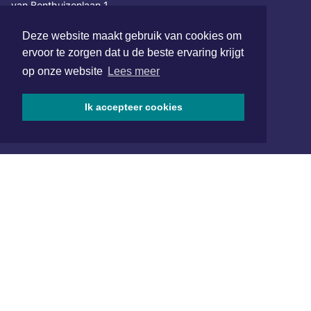
van Benthuizenlaan 1
1701 BZ Heerhugowaard
Deze website maakt gebruik van cookies om
072 8200 600
ervoor te zorgen dat u de beste ervaring krijgt
redactie@xyto.nl
op onze website
Lees meer
www.xyto.nl
SOCIAL MEDIA
Ik accepteer cookies
NIEUWSBRIEF AANMELDEN
Schrijf je in voor onze nieuwsbrief en krijg wekelijks een
samenvatting van alle gebeurtenissen uit jouw regio.
Aanmelden
ONLINE DAGBLADEN