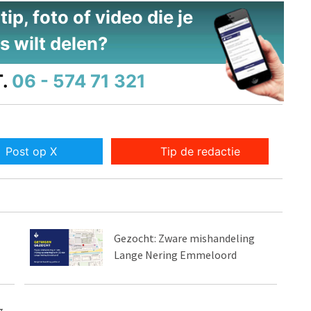
ip, foto of video die je
s wilt delen?
.
06 - 574 71 321
Post op X
Tip de redactie
Gezocht: Zware mishandeling
Lange Nering Emmeloord
g