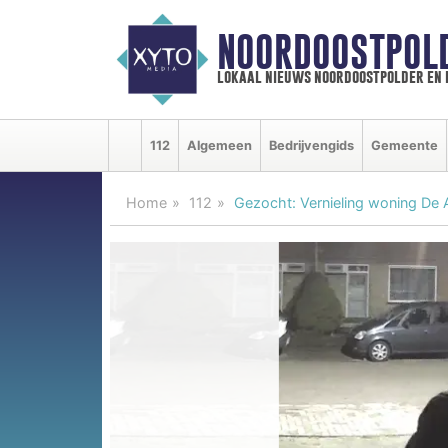
NOORDOOSTPOL
lokaal nieuws noordoostpolder en
112
Algemeen
Bedrijvengids
Gemeente
Home
112
Gezocht: Vernieling woning De