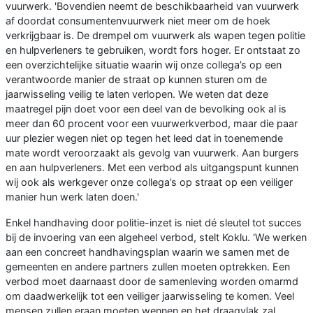
vuurwerk. 'Bovendien neemt de beschikbaarheid van vuurwerk
af doordat consumentenvuurwerk niet meer om de hoek
verkrijgbaar is. De drempel om vuurwerk als wapen tegen politie
en hulpverleners te gebruiken, wordt fors hoger. Er ontstaat zo
een overzichtelijke situatie waarin wij onze collega’s op een
verantwoorde manier de straat op kunnen sturen om de
jaarwisseling veilig te laten verlopen. We weten dat deze
maatregel pijn doet voor een deel van de bevolking ook al is
meer dan 60 procent voor een vuurwerkverbod, maar die paar
uur plezier wegen niet op tegen het leed dat in toenemende
mate wordt veroorzaakt als gevolg van vuurwerk. Aan burgers
en aan hulpverleners. Met een verbod als uitgangspunt kunnen
wij ook als werkgever onze collega’s op straat op een veiliger
manier hun werk laten doen.'
Enkel handhaving door politie-inzet is niet dé sleutel tot succes
bij de invoering van een algeheel verbod, stelt Koklu. 'We werken
aan een concreet handhavingsplan waarin we samen met de
gemeenten en andere partners zullen moeten optrekken. Een
verbod moet daarnaast door de samenleving worden omarmd
om daadwerkelijk tot een veiliger jaarwisseling te komen. Veel
mensen zullen eraan moeten wennen en het draagvlak zal