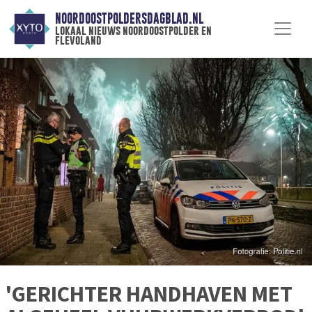
NOORDOOSTPOLDERSDAGBLAD.NL
lokaal nieuws noordoostpolder en
flevoland
'GERICHTER HANDHAVEN MET