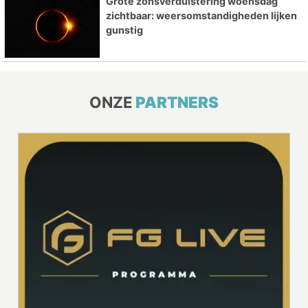
Grote zonsverduistering woensdag
zichtbaar: weersomstandigheden lijken
gunstig
ONZE
PARTNERS