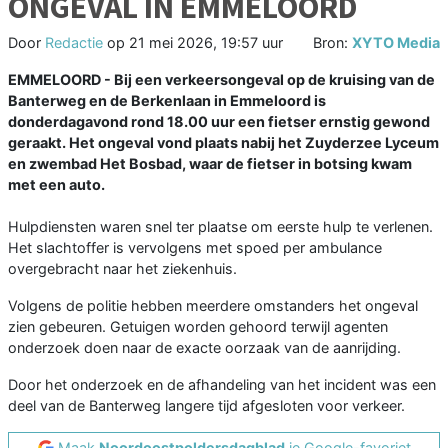
ONGEVAL IN EMMELOORD
Door
Redactie
op
21 mei 2026, 19:57 uur
Bron:
XYTO Media
EMMELOORD - Bij een verkeersongeval op de kruising van de
Banterweg en de Berkenlaan in Emmeloord is
donderdagavond rond 18.00 uur een fietser ernstig gewond
geraakt. Het ongeval vond plaats nabij het Zuyderzee Lyceum
en zwembad Het Bosbad, waar de fietser in botsing kwam
met een auto.
Hulpdiensten waren snel ter plaatse om eerste hulp te verlenen.
Het slachtoffer is vervolgens met spoed per ambulance
overgebracht naar het ziekenhuis.
Volgens de politie hebben meerdere omstanders het ongeval
zien gebeuren. Getuigen worden gehoord terwijl agenten
onderzoek doen naar de exacte oorzaak van de aanrijding.
Door het onderzoek en de afhandeling van het incident was een
deel van de Banterweg langere tijd afgesloten voor verkeer.
Maak
Noordoostpoldersdagblad
je Google-favoriet