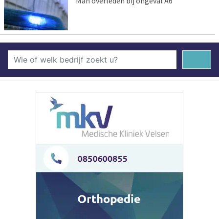
Man overleden bij ongeval A6